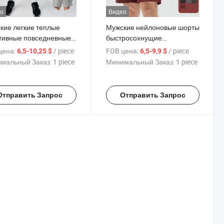
о
Видео
кие легкие теплые
Мужские нейлоновые шорты
тивные повседневные
быстросохнущие
ы для фитнеса на
повседневные спортивные
цена:
/ piece
FOB цена:
/ piece
6,5-10,25 $
6,5-9,9 $
том воздухе, бега,
шорты длиной пять дюймов
мальный Заказ:
1 piece
Минимальный Заказ:
1 piece
ов, тенниса, футбола,
тивные штаны
Отправить Запрос
Отправить Запрос