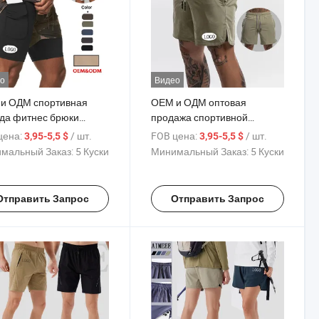
о
Видео
и ОДМ спортивная
ОЕМ и ОДМ оптовая
да фитнес брюки
продажа спортивной
ь пот спортивные 2 в 1
одежды, фитнес-одежды,
цена:
/ шт.
FOB цена:
/ шт.
3,95-5,5 $
3,95-5,5 $
анные шорты для
повседневной одежды,
мальный Заказ:
5 Куски
Минимальный Заказ:
5 Куски
ин активная одежда
активной одежды,
тренажерного зала
спортивных шорт для
мужчин
Отправить Запрос
Отправить Запрос