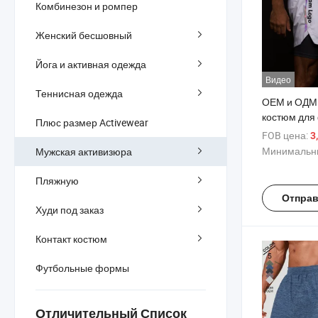
Комбинезон и ромпер
Женский бесшовный
Йога и активная одежда
Видео
Теннисная одежда
ОЕМ и ОДМ
костюм для
Плюс размер Activewear
Высококаче
FOB цена:
3
активная о
Минимальны
Мужская активизюра
Повседневн
отражающи
Пляжную
2 в 1 Мужск
Отправ
шортах
Худи под заказ
Контакт костюм
Футбольные формы
Отличительный Список