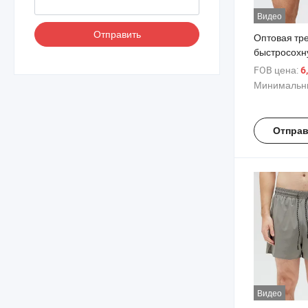
Видео
Отправить
Оптовая тр
быстросох
спортивных
FOB цена:
6
мужчин, по
Минимальны
спортивные
тренажерно
Отправ
Видео