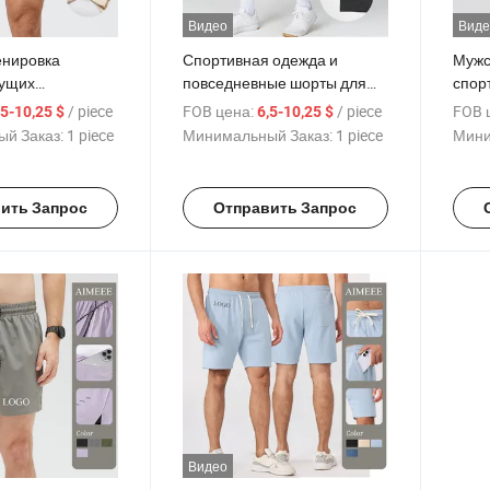
Видео
Виде
енировка
Спортивная одежда и
Мужс
нущих
повседневные шорты для
спор
 шорт для
мужчин, приятные к коже,
шорт
/ piece
FOB цена:
/ piece
FOB 
,5-10,25 $
6,5-10,25 $
вседневные
дышащие, быстро
откры
й Заказ:
1 piece
Минимальный Заказ:
1 piece
Мини
 шорты для
сохнущие, для фитнеса и
поход
го зала
баскетбола
спор
ить Запрос
Отправить Запрос
Видео