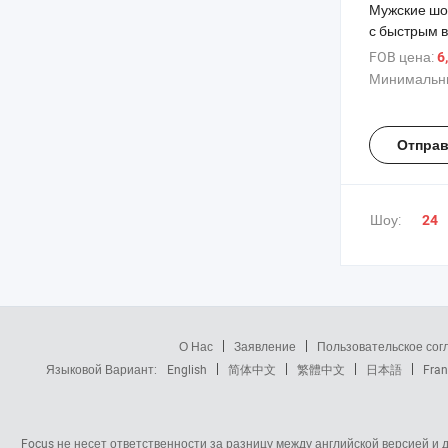
Мужские шо
с быстрым 
свободного 
FOB цена:
6
тренажерног
Минимальны
повседневн
Отправ
Шоу:
24
О Нас
Заявление
Пользовательское со
Языковой Вариант:
English
简体中文
繁體中文
日本語
Fran
Focus не несет ответственности за разницу между английской версией и