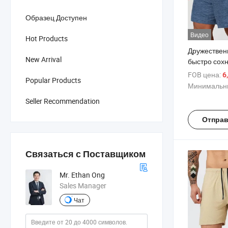
Образец Доступен
Видео
Hot Products
Дружествен
New Arrival
быстро сох
спортивная
FOB цена:
6
Popular Products
мужчин, сп
Минимальны
для бега и 
Seller Recommendation
Отправ
Связаться с Поставщиком
Mr. Ethan Ong
Sales Manager
Чат