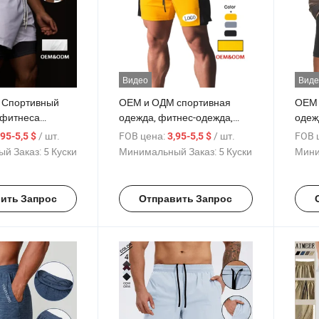
Видео
Виде
 Спортивный
ОЕМ и ОДМ спортивная
ОЕМ 
 фитнеса
одежда, фитнес-одежда,
одеж
ственная
мужские хлопковые беговые
носит
/ шт.
FOB цена:
/ шт.
FOB 
,95-5,5 $
3,95-5,5 $
дежда
шорты, спортивная одежда
карм
й Заказ:
5 Куски
Минимальный Заказ:
5 Куски
Мини
ая одежда с
для зала и мужские шорты
мужч
ми элементами
для тренировок
для 
их атлетических
ить Запрос
Отправить Запрос