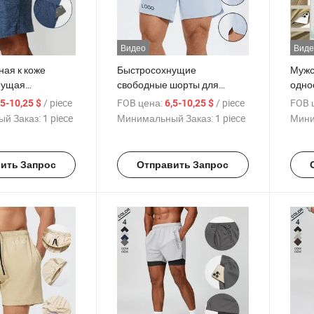
Видео
Виде
ная к коже
Быстросохнущие
Мужс
нущая
свободные шорты для
одно
 одежда для
мужского спорта, фитнеса,
элас
/ piece
FOB цена:
/ piece
FOB 
,5-10,25 $
6,5-10,25 $
ортивные шорты
бега и йоги
для ф
й Заказ:
1 piece
Минимальный Заказ:
1 piece
Мини
фитнеса
быст
спор
ить Запрос
Отправить Запрос