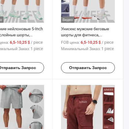
о
Видео
кие нейлоновые 5-Inch
Унисекс мужские беговые
слойные шорты,
шорты для фитнеса,
тичные, повседневные,
атлетических тренировок и
цена:
/ piece
FOB цена:
/ piece
6,5-10,25 $
6,5-10,25 $
итнеса, бега,
занятий в спортзале с
мальный Заказ:
1 piece
Минимальный Заказ:
1 piece
росохнущие
карманами на молнии
тивные шорты
Отправить Запрос
Отправить Запрос