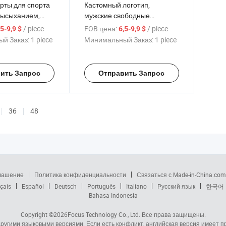
рты для спорта
Кастомный логотип,
высыханием,
мужские свободные
кроя, для
спортивные штаны,
/ piece
FOB цена:
/ piece
,5-9,9 $
6,5-9,9 $
о зала и
дышащие, для бега,
й Заказ:
1 piece
Минимальный Заказ:
1 piece
ой носки
повседневные, фитнес-
шорты
ить Запрос
Отправить Запрос
36
48
глашение
Политика конфиденциальности
Связаться с Made-in-China.com
çais
Español
Deutsch
Português
Italiano
Русский язык
한국어
Bahasa Indonesia
Copyright ©2026
Focus Technology Co., Ltd.
Все права защищены.
 другими языковыми версиями. Если есть конфликт, английская версия имеет