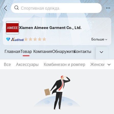
Xiamen Aimeee Garment Co., Ltd.
Больше
Главная
Товар
Компания
Обнаружить
Контакты
Все
Аксессуары
Комбинезон и ромпер
Женский бе