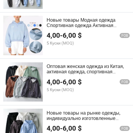
Новые товары Модная одежда
Спортивная одежда Активная
одежда Спортивная форма Одежда
4,00
-
6,00
$
для тренажерного зала Толстовки
FOB
5 Куски
(MOQ)
Оптовая женская одежда из Китая,
активная одежда, спортивная
одежда, оптовые простые худи с
4,00
-
6,00
$
молнией
FOB
5 Куски
(MOQ)
Новые товары на рынке одежды,
индивидуально изготовленные
костюмы, укороченные топы, худи
4,00
-
6,00
$
FOB