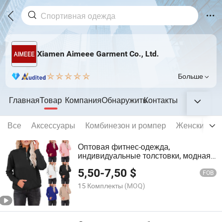
Xiamen Aimeee Garment Co., Ltd.
Больше
Главная
Товар
Компания
Обнаружить
Контакты
Все
Аксессуары
Комбинезон и ромпер
Женский бе
Оптовая фитнес-одежда,
индивидуальные толстовки, модная
одежда для женщин, спортивные
5,50
-
7,50
$
пуловеры
FOB
15 Комплекты
(MOQ)