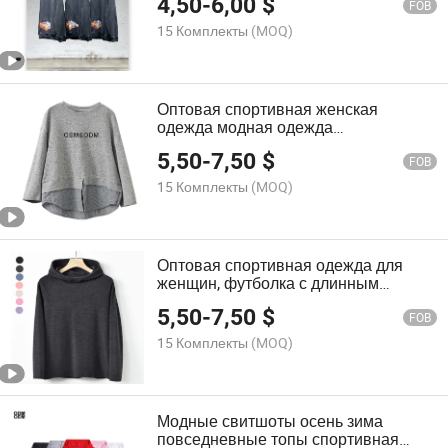
4,50
-
6,00
$
FOB
15 Комплекты
(MOQ)
Оптовая спортивная женская
одежда модная одежда
повседневные толстовки с патчами с
5,50
-
7,50
$
длинным рукавом пуловер
FOB
15 Комплекты
(MOQ)
Оптовая спортивная одежда для
женщин, футболка с длинным
рукавом, фитнес-пуловер,
5,50
-
7,50
$
индивидуальные худи
FOB
15 Комплекты
(MOQ)
Модные свитшоты осень зима
повседневные топы спортивная