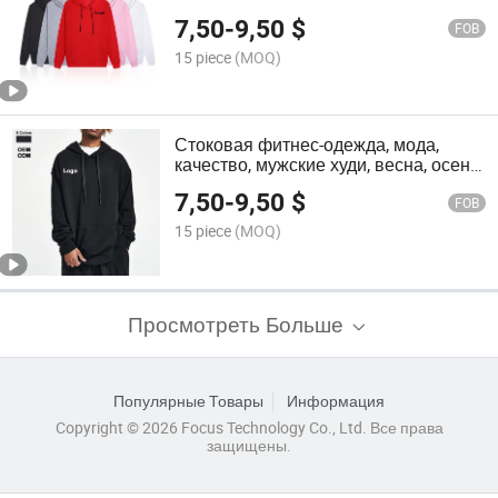
одежда активная одежда худи для
7,50
-
9,50
$
мужчин и женщин однотонные
FOB
пуловеры индивидуальная одежда
15 piece
(MOQ)
Стоковая фитнес-одежда, мода,
качество, мужские худи, весна, осень,
мужские повседневные худи,
7,50
-
9,50
$
свитшоты, женские однотонные худи,
FOB
свитшоты, фитнес-одежда
15 piece
(MOQ)
Просмотреть Больше
Популярные Товары
Информация
Copyright © 2026 Focus Technology Co., Ltd. Все права
защищены.