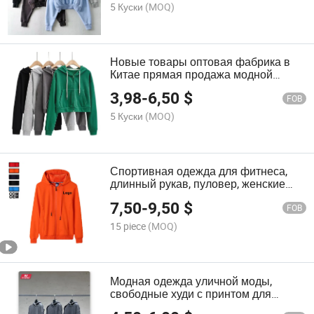
5 Куски
(MOQ)
Новые товары оптовая фабрика в
Китае прямая продажа модной
одежды худи модная одежда
3,98
-
6,50
$
спортивная одежда
FOB
5 Куски
(MOQ)
Спортивная одежда для фитнеса,
длинный рукав, пуловер, женские
однотонные топы, спортивная
7,50
-
9,50
$
одежда для мужчин и женщин,
FOB
толстовка с молнией, куртка,
15 piece
(MOQ)
капюшон
Модная одежда уличной моды,
свободные худи с принтом для
мужчин