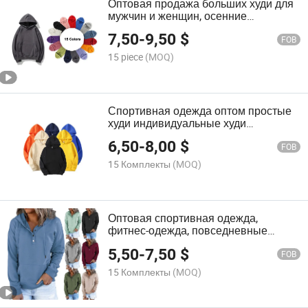
Оптовая продажа больших худи для
мужчин и женщин, осенние
повседневные худи, пуловеры,
7,50
-
9,50
$
спортивная одежда, запасы фитнес-
FOB
одежды
15 piece
(MOQ)
Спортивная одежда оптом простые
худи индивидуальные худи
однотонные тяжелые худи
6,50
-
8,00
$
FOB
15 Комплекты
(MOQ)
Оптовая спортивная одежда,
фитнес-одежда, повседневные
толстовки, индивидуальные худи для
5,50
-
7,50
$
женщин
FOB
15 Комплекты
(MOQ)