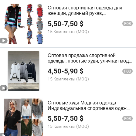
Оптовая спортивная одежда для
женщин, длинный рукав,
повседневная рубашка, печатные
5,50
-
7,50
$
пуловеры с капюшоном
FOB
15 Комплекты
(MOQ)
Оптовая продажа спортивной
одежды, простые худи, уличная мода,
свободный стиль, худи с граффити и
4,50
-
5,90
$
печатью для пар
FOB
15 Комплекты
(MOQ)
Оптовые худи Модная одежда
Индивидуальная спортивная одежда
Женская одежда Повседневная
5,50
-
7,50
$
рубашка Спортивные худи
FOB
15 Комплекты
(MOQ)