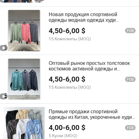
Новая продукция спортивной
одежды модная одежда худи
длинные рукава свитшоты
4,50
-
6,00
$
FOB
15 Комплекты
(MOQ)
Оптовый рынок простых толстовок
костюмов активной одежды и
спортивной одежды для мужчин
4,50
-
6,00
$
FOB
15 Комплекты
(MOQ)
Прямые продажи спортивной
одежды из Китая, укороченные худи
для тренажерного зала
4,00
-
6,00
$
FOB
5 Куски
(MOQ)