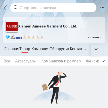
Xiamen Aimeee Garment Co., Ltd.
Больше
Главная
Товар
Компания
Обнаружить
Контакты
Все
Аксессуары
Комбинезон и ромпер
Женский бе