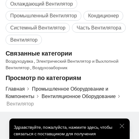
Охлаждающий Вентилятор
Промышленный Вентилятор
Кондиционер
Системный Вентилятор
Часть Вентилятора
Вентилятор
Связанные категории
Воздуходувка
,
Электрический Вентилятор и Выхлопной
Вентилятор
,
Воздухозаборник
Просмотр по категориям
Главная
Промышленное Оборудование и
Компоненты
Вентиляционное Оборудование
Вентилятор
Популярные Товары
Цена На Популярные Товары
Здравствуйте
,
пожалуйста, нажмите здесь, чтобы
Оптом Горячие Товары
Звездный покупатель
ПК Сайт
связаться с поставщиком для получения
Информация