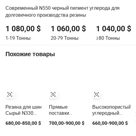
Современный N550 черный пигмент углерода для
долговечного производства резины
1 080,00 $
1 060,00 $
1 040,00 $
1-19
Тонны
20-79
Тонны
≥80
Тонны
Похожие товары
Резина для шин
Прямые
Высокопористый
Сырьё N330
поставки
углеродный
N220 N550
углеродного
черный N330
680,00-850,00 $
700,00-900,00 $
660,00-900,00 $
Пиролизный
черного N220
N660 N220 N550
ацетилен
N330 N550 N660
для гоночных