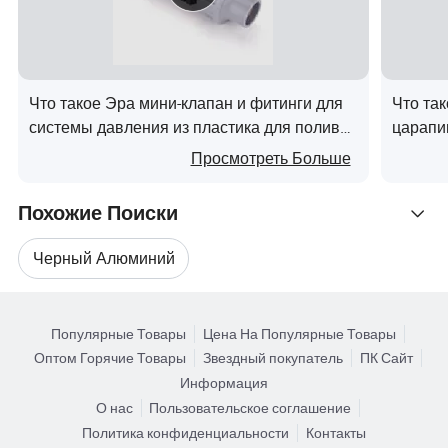
1
0
2
1
1
0
8
рб
±
±
±
±
±
±
±
±
±
±
±
±
±
±
±
±
±
±
ци
6
6
6
6
6
6
6
6
6
5
2
5
8
6
6
6
6
6
и
Что такое Эра мини-клапан и фитинги для
Что та
йо
системы давления из пластика для полива
царапи
да
9010 9023
для от
Просмотреть Больше
[г/
кг]
Похожие Поиски
Ко
ли
Черный Алюминий
че
Связанные Категории
Черный Углеродный Провод
ст
Популярные Товары
Цена На Популярные Товары
Поиск по Категориям
во
Оптом Горячие Товары
Звездный покупатель
ПК Сайт
Черное Здание Химикатов
Черная Сетка
по
Информация
гл
О нас
Пользовательское соглашение
Чёрный Замок
Черный Забор
о
1
Политика конфиденциальности
Контакты
1
1
1
1
1
1
1
1
1
1
1
1
1