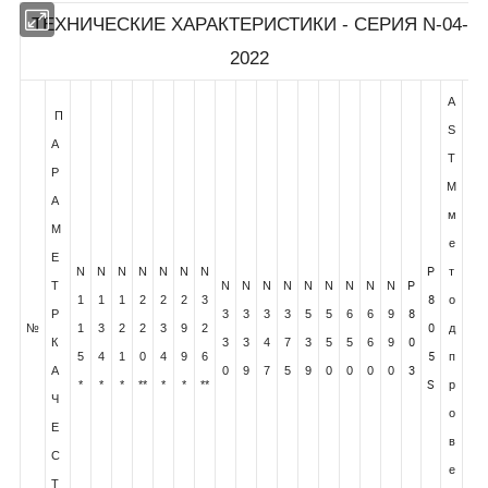
ТЕХНИЧЕСКИЕ ХАРАКТЕРИСТИКИ - СЕРИЯ N-0
2022
П
А
Р
А
М
Е
P
N
N
N
N
N
N
N
P
Т
N
N
N
N
N
N
N
N
N
8
1
1
1
2
2
2
3
8
Р
3
3
3
3
5
5
6
6
9