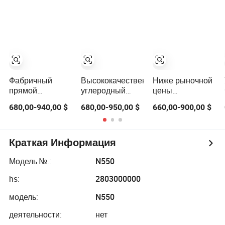
углеродный
гранулированного
шин и
чёрный для
порошка для
высокопроизводст
шинной
резинотехнической
резины
промышленности
и пластиковой
промышленности
Фабричный
Высококачественный
Ниже рыночной
прямой
углеродный
цены
высококачественный
черный N220
углеродный
680,00-940,00 $
680,00-950,00 $
660,00-900,00 $
углеродный
N330 N550 N660
черный N330 —
черный N330
порошок для
высокая
N550 N660
резинотехнической
прочность для
гранулят для
и пластиковой
шин и резины
Краткая Информация
резинотехнической
промышленности
и пластиковой
Модель №.:
N550
промышленности
hs:
2803000000
модель:
N550
деятельности:
нет