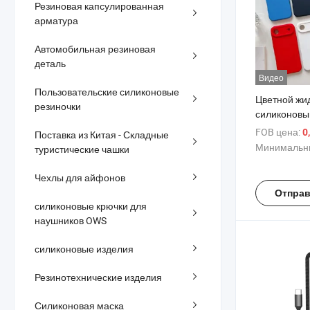
Резиновая капсулированная
арматура
Автомобильная резиновая
деталь
Видео
Пользовательские силиконовые
Цветной жи
резиночки
силиконовы
телефона An
FOB цена:
0
Поставка из Китая - Складные
iPhone 17 с
Минимальны
туристические чашки
ударопрочн
с микрофиб
Чехлы для айфонов
подкладкой
Отправ
кольцом, оп
силиконовые крючки для
индивидуал
наушников OWS
силиконовые изделия
Резинотехнические изделия
Силиконовая маска