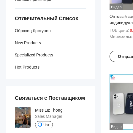
Видео
Оптовый за
Отличительный Список
индивидуал
силиконовог
FOB цена:
Образец Доступен
0
iPhone 6/6s
Минимальны
Ударопрочн
New Products
полной защи
матовым по
Specialized Products
Отправ
прямая пост
Hot Products
Связаться с Поставщиком
Miss Liz Thong
Sales Manager
Чат
Видео