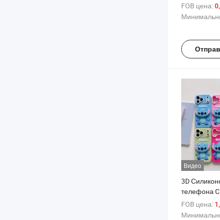
беруши для
FOB цена:
0
комфортная
Минимальны
для сна
Отправ
Видео
3D Силикон
телефона Ca
iPhone 17 P
FOB цена:
1
ударопрочн
Минимальны