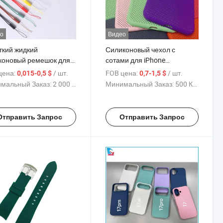
о
Видео
ткий жидкий
Силиконовый чехол с
коновый ремешок для
сотами для iPhone
фона на запястье,
6/6s/7/8/X, Система
цена:
/ шт.
FOB цена:
/ шт.
0,015-0,5 $
0,7-1,5 $
ивоударный шнурок
теплоотведения,
мальный Заказ:
2 000 Куски
Минимальный Заказ:
500 Куски
телефона/USB-
антифингерпринт, мягкий
пителя, бутылки с
бампер, оптовая продажа
й, 15-22cm
OEM
Отправить Запрос
Отправить Запрос
лируемая
ивоутечная веревка,
индивидуальные цвета