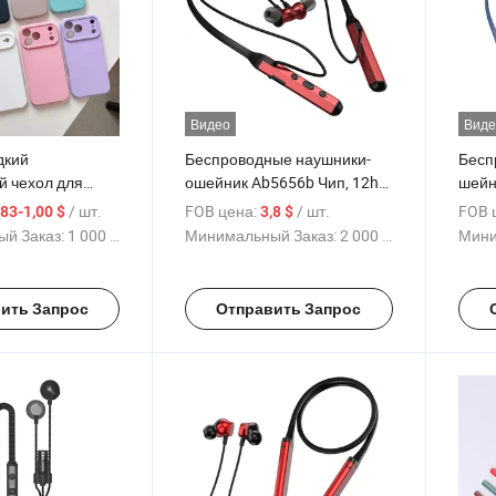
Видео
Виде
дкий
Беспроводные наушники-
Бесп
й чехол для
ошейник Ab5656b Чип, 12h
шейн
gel Eye для
Время работы от батареи с
чипо
/ шт.
FOB цена:
/ шт.
FOB 
,83-1,00 $
3,8 $
ерии,
200mAh, Алюминиевым ABS
12h 
й Заказ:
1 000 Куски
Минимальный Заказ:
2 000 Куски
Мини
ый мягкий чехол
корпусом, Силиконовый
восп
ровой
ошейник, Магнитное
алюм
 и магнитным
включение/выключение,
сили
ить Запрос
Отправить Запрос
товая продажа с
Индивидуальный логотип
магн
ьным логотипом
опто