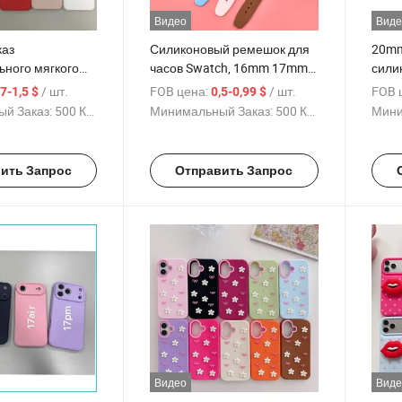
Видео
Виде
каз
Силиконовый ремешок для
20mm
ьного мягкого
часов Swatch, 16mm 17mm
сили
о чехла для
19mm Минималистичный
часо
/ шт.
FOB цена:
/ шт.
FOB 
,7-1,5 $
0,5-0,99 $
/7/8/X/Xr/Xs,
ремень с индивидуальным
изог
й Заказ:
500 Куски
Минимальный Заказ:
500 Куски
Мини
ый чехол с
логотипом, Оптовая
Sams
той корпуса с
продажа с завода
Huaw
крытием,
прод
ить Запрос
Отправить Запрос
авка с завода
лого
Видео
Виде