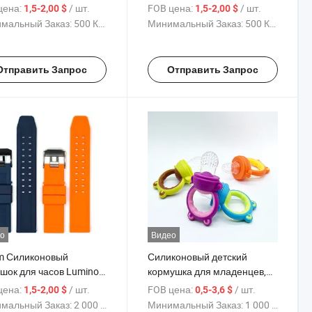
ом для iPhone 17 PRO
силикона для iPhone 17 PRO
цена:
/ шт.
FOB цена:
/ шт.
1,5-2,00 $
1,5-2,00 $
3D дизайн с
Max, 3D с тиснением и
мальный Заказ:
500 Куски
Минимальный Заказ:
500 Куски
льзованием смолы и
процессом капельного клея,
, индивидуальный
индивидуальный логотип,
тип, оптовая продажа с
оптовая продажа различных
Отправить Запрос
Отправить Запрос
да
цветов
о
Видео
 Силиконовый
Силиконовый детский
шок для часов Luminox
кормушка для младенцев,
енных часов, премиум
облегчает кормление,
цена:
/ шт.
FOB цена:
/ шт.
1,5-2,00 $
0,5-3,6 $
няемый ремень с
стандарт LFGB
мальный Заказ:
2 000 Куски
Минимальный Заказ:
1 000 Куски