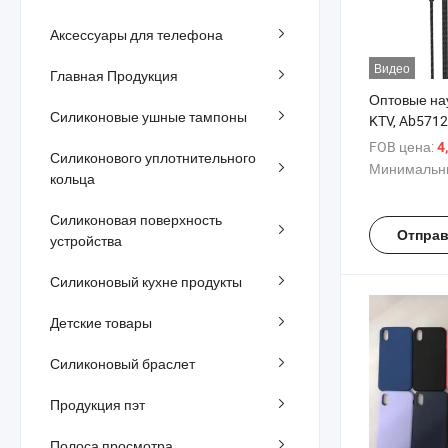
Аксессуары для телефона
Видео
Главная Продукция
Оптовые на
Силиконовые ушные тампоны
KTV, Ab5712
шумоподавл
FOB цена:
4
Силиконового уплотнительного
Звуковые р
Минимальны
кольца
Запись Конц
алюминиевы
Силиконовая поверхность
оплетенный
Отправ
устройства
Силиконовый кухне продукты
Детские товары
Силиконовый браслет
Продукция пэт
Полоса просмотра