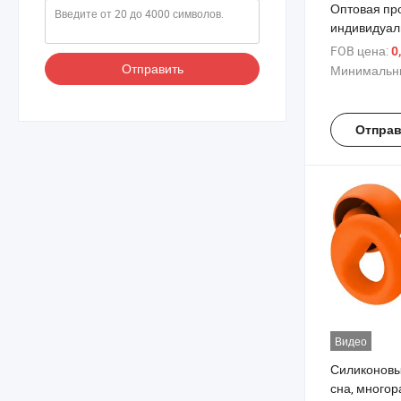
Оптовая пр
индивидуал
жидкого сил
FOB цена:
0
iPhone 17 с
Отправить
Минимальны
ударопрочн
с микрофиб
подкладкой,
Отправ
логотипа п
Видео
Силиконовы
сна, многор