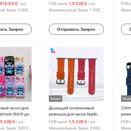
 снижения шума,
милой уткой для iPhone 17
бант
/ шт.
FOB цена:
/ шт.
FOB 
,015-0,5 $
1,5-2,00 $
 защита слуха
серии оптовая продажа с
Max, 
й Заказ:
2 000 Куски
Минимальный Заказ:
1 000 Куски
Мини
индивидуальным логотипом
испо
и различными цветами
клея
лого
ить Запрос
Отправить Запрос
заво
Видео
Виде
овый чехол для
Дышащий силиконовый
23mm
rtoon Stitch для
ремешок для часов Apple,
реме
RO Max, мягкий
спортивный заменяемый
и во
/ шт.
FOB цена:
/ шт.
FOB 
,5-2,00 $
1,5-2,00 $
ый чехол с
ремень с индивидуальным
заме
й Заказ:
500 Куски
Минимальный Заказ:
2 000 Куски
Мини