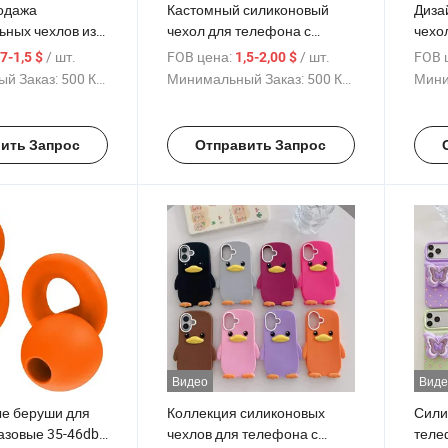
одажа
Кастомный силиконовый
Диза
ьных чехлов из
чехол для телефона с
чехол
икона для
дизайном банта и цветка
PRO 
/ шт.
FOB цена:
/ шт.
FOB 
,7-1,5 $
1,5-2,00 $
ерии,
для iPhone 17 серии, мягкий
для 
й Заказ:
500 Куски
Минимальный Заказ:
500 Куски
Мини
ый мягкий чехол
ударопрочный чехол с
инди
ровой
логотипом, оптовая
лого
 печать
продажа различных цветов
прод
ить Запрос
Отправить Запрос
о OEM
Видео
Виде
е беруши для
Коллекция силиконовых
Сили
азовые 35-46db
чехлов для телефона с
теле