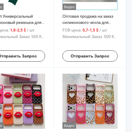
о
Видео
 Универсальный
Оптовая продажа на заказ
коновый ремешок для
силиконового чехла для
в с быстрой заменой,
мобильного телефона с
цена:
/ шт.
FOB цена:
/ шт.
1,8-2,5 $
0,7-1,5 $
нутый конец для
большим окном для
мальный Заказ:
500 Куски
Минимальный Заказ:
500 Куски
ung Galaxy Watch /
iPhone17/17PRO/17air/17promax
ei Gt4, Оптовая
ажа с индивидуальным
Отправить Запрос
Отправить Запрос
типом
о
Видео