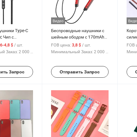
Видео
Виде
ушники Type-C
Беспроводные наушники с
Коро
c Чип с
шейным ободом с 170mAh
сили
ением, 6
батареей, 10h временем
теле
/ шт.
FOB цена:
/ шт.
FOB 
,6-4,8 $
3,8 $
ежимы (KTV/
воспроизведения, Ab5616b
прот
й Заказ:
2 000 Куски
Минимальный Заказ:
2 000 Куски
Мини
ерта Игра),
чипсетом, корпусом из
для 
й корпус +
алюминиевого сплава с
нако
 кабель
силиконовым воротником,
водо
ить Запрос
Отправить Запрос
оптовая продажа
регу
прот
OEM 