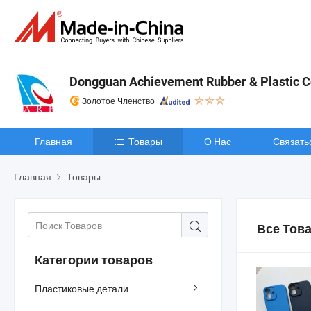
Dongguan Achievement Rubber & Plastic Co
Золотое Членство
Главная
Товары
О Нас
Связать
Главная
Товары
Все Тов
Категории товаров
Пластиковые детали