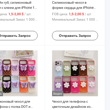
йн губ, силиконовый
Силиконовый чехол в
 с клеем для iPhone 17
форме сердца для iPhone
Max, милый 3D чехол
17 PRO Max, романтичный
цена:
/ шт.
FOB цена:
/ шт.
1,5-2,00 $
1,5-2,00 $
телефона с губами с
3D дизайн, мягкий чехол с
мальный Заказ:
1 000 Куски
Минимальный Заказ:
1 000 Куски
видуальным
индивидуальным
типом, оптовая
логотипом, оптовая
ажа с завода
продажа от производителя
Отправить Запрос
Отправить Запрос
о
Видео
коновый чехол для
Чехол для телефона с
фона с полка DOT и
цветочным дизайном из