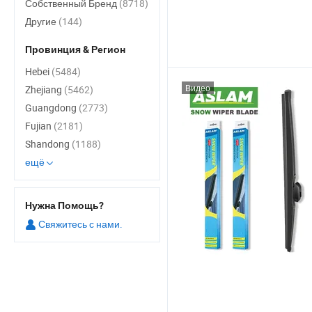
Собственный Бренд
(8718)
Другие
(144)
Провинция & Регион
Hebei
(5484)
Видео
Zhejiang
(5462)
Guangdong
(2773)
Fujian
(2181)
Shandong
(1188)
ещё
Нужна Помощь?
Свяжитесь с нами.