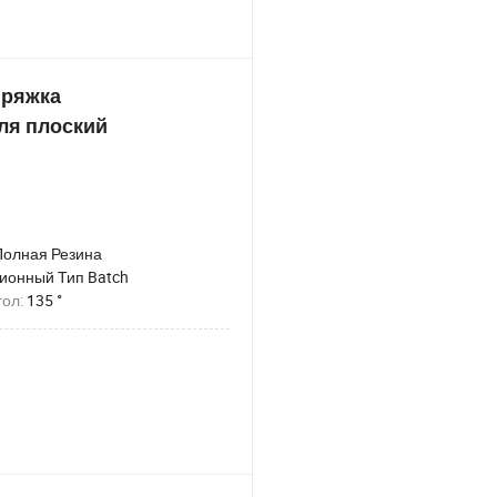
пряжка
ля плоский
Полная Резина
ионный Тип Batch
гол:
135 °