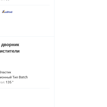
й дворник
истители
Пластик
ионный Тип Batch
гол:
135 °