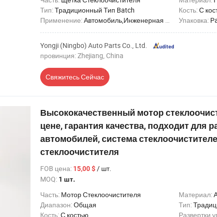
Тип:
Традиционный Тип Batch
Кость:
С кос
Применение:
Автомобиль,Инженерная Машина,Городской Автобус,Грузовик,Междугородный Автобус
Упаковка:
Pa
Yongji (Ningbo) Auto Parts Co., Ltd.
провинция: Zhejiang, China
Свяжитесь Сейчас
Высококачественный мотор стеклоочист
цене, гарантия качества, подходит для 
автомобилей, система стеклоочистителе
стеклоочистителя
FOB цена
:
/ шт.
15,00 $
MOQ:
1 шт.
Часть:
Мотор Стеклоочистителя
Материал:
Диапазон:
Общая
Тип:
Традиц
Кость:
С костью
Развертки у