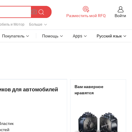
Войти
Разместить мой RFQ
обиль и Мотор
Больше
Покупатель
Помощь
Apps
Русский язык
Вам наверное
ков для автомобилей
нравятся
Пластик
остей