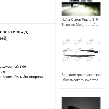
Хайзг Супер Яркие S10
Высокая Мощность Авто
Аксессуары Горячие
нега и льда,
Продаваемые
лей,
СВЕТОДИОДНЫЕ Фары
е
360 Свет H4
Автомобильные
СВЕТОДИОДНЫЕ Фары
вухместный Side
тью
Запчасти для грузовиков
е:
Автомобиль,Инженерная Машина,Городской Автобус,Грузовик,Междугородный Автобус
Dfac высокого качества,
соединительная рука
стеклоочистителя