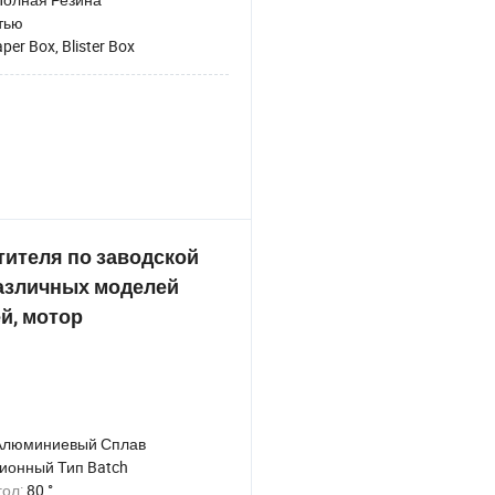
тью
per Box, Blister Box
ителя по заводской
различных моделей
й, мотор
Алюминиевый Сплав
ионный Тип Batch
гол:
80 °