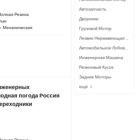
Автозапчасть
Полная Резина
Дворники
тью
а:
Механическая
Грузовой Мотор
Лезвие Нержавеющая Сталь
Автомобильное Лобовое Стекло
Инженерная Машина
Резиновый Кусок
Задние Моторы
ещё
инженерных
лодная погода Россия
переходники
Полная Резина