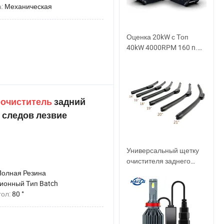
а:
Механическая
Оценка 20kW с Топ
40kW 4000RPM 160 n.M
бесщеточным и
безредукторным BLDC
MID приводом для
мотоцикла, мотоцикла,
картов, лодок с CE
оочиститель
задний
Электрическим
 следов лезвие
мотором для
автомобиля
Универсальный щетку
очистителя заднего
стекла на Авто
Полная Резина
Безрамные лопасти
ионный Тип Batch
очистителя ветрового
гол:
80 °
стекла