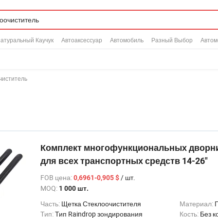
атуральный Каучук
Автоаксессуар
Автомобиль
Разный Выбор
Автом
чиститель
Комплект многофункциональных дворни
для всех транспортных средств 14-26"
FOB цена
:
/ шт.
0,6961-0,905 $
MOQ:
1 000 шт.
Часть:
Щетка Стеклоочистителя
Материал:
Тип:
Тип Raindrop зондирования
Кость:
Без к