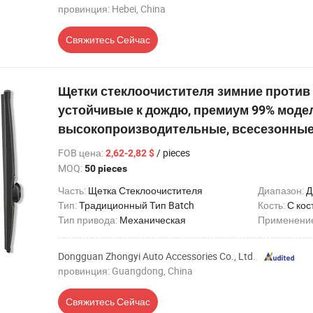
провинция: Hebei, China
Свяжитесь Сейчас
Щетки стеклоочистителя зимние против с
устойчивые к дождю, премиум 99% моде
высокопроизводительные, всесезонны
FOB цена
:
/ pieces
2,62-2,82 $
MOQ:
50 pieces
Часть:
Щетка Стеклоочистителя
Диапазон:
Д
Тип:
Традиционный Тип Batch
Кость:
С кос
Тип привода:
Механическая
Применени
Dongguan Zhongyi Auto Accessories Co., Ltd.
провинция: Guangdong, China
Свяжитесь Сейчас