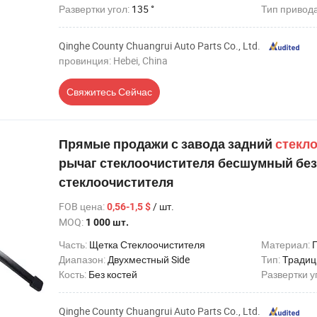
Развертки угол:
135 °
Тип привод
Qinghe County Chuangrui Auto Parts Co., Ltd.
провинция: Hebei, China
Свяжитесь Сейчас
Прямые продажи с завода задний
стекл
рычаг стеклоочистителя бесшумный без
стеклоочистителя
FOB цена
:
/ шт.
0,56-1,5 $
MOQ:
1 000 шт.
Часть:
Щетка Стеклоочистителя
Материал:
Диапазон:
Двухместный Side
Тип:
Традиц
Кость:
Без костей
Развертки у
Qinghe County Chuangrui Auto Parts Co., Ltd.