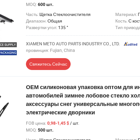
MOQ:
600 шт.
Часть:
Щетка Стеклоочистителя
Материал:
Диапазон:
Общая
Кость:
С кос
Развертки угол:
135 °
Тип привод
XIAMEN METO AUTO PARTS INDUSTRY CO., LTD.
провинция: Fujian, China
Свяжитесь Сейчас
ОЕМ силиконовая упаковка оптом для 
автомобилей зимнее лобовое стекло хо
аксессуары снег универсальные много
электрические дворники
FOB цена
:
/ шт.
0,98-1,45 $
MOQ:
500 шт.
Часть:
Щетка Стеклоочистителя
Материал: