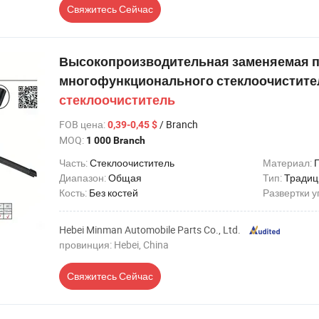
Свяжитесь Сейчас
Высокопроизводительная заменяемая 
многофункционального стеклоочистите
стеклоочиститель
FOB цена
:
/ Branch
0,39-0,45 $
MOQ:
1 000 Branch
Часть:
Стеклоочиститель
Материал:
Диапазон:
Общая
Тип:
Традиц
Кость:
Без костей
Развертки у
Hebei Minman Automobile Parts Co., Ltd.
провинция: Hebei, China
Свяжитесь Сейчас