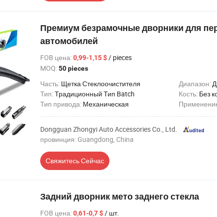
Премиум безрамочные дворники для пер
автомобилей
FOB цена
:
/ pieces
0,99-1,15 $
MOQ:
50 pieces
Часть:
Щетка Стеклоочистителя
Диапазон:
Д
Тип:
Традиционный Тип Batch
Кость:
Без к
Тип привода:
Механическая
Применени
Dongguan Zhongyi Auto Accessories Co., Ltd.
провинция: Guangdong, China
Свяжитесь Сейчас
Задний дворник мето заднего стекла
FOB цена
:
/ шт.
0,61-0,7 $