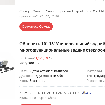
Chengdu Wanguo Youpei Import and Export Trade Co., Ltd
провинция: Sichuan, China
Свяжитесь Сейчас
Обновить 10''-18'' Универсальный задни
Многофункциональные задние стеклооч
FOB цена
:
/ шт.
1,1-1,3 $
MOQ:
200 шт.
Часть:
Щетка Стеклоочистителя
Материал:
Диапазон:
Двухместный Side
Тип:
Традиц
Кость:
Без костей
Развертки у
XIAMEN REFRESH AUTO PARTS CO., LTD.
провинция: Fujian, China