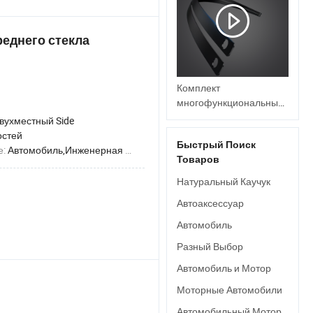
еднего стекла
Комплект
многофункциональных
дворников для
вухместный Side
автомобилей для всех
остей
Быстрый Поиск
транспортных средств
е:
Автомобиль,Инженерная Машина,Городской Автобус,Грузовик,Междугородный Автобус
Товаров
14-26"
Натуральный Каучук
Автоаксессуар
Автомобиль
Разный Выбор
Автомобиль и Мотор
Моторные Автомобили
Автомобильный Мотор